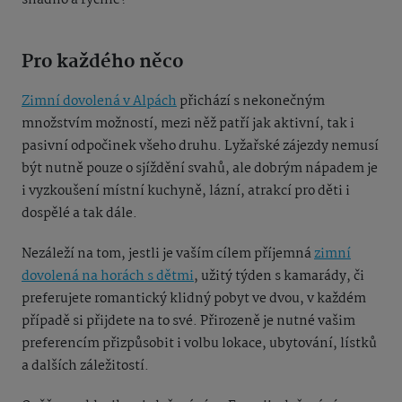
Pro každého něco
Zimní dovolená v Alpách
přichází s nekonečným
množstvím možností, mezi něž patří jak aktivní, tak i
pasivní odpočinek všeho druhu. Lyžařské zájezdy nemusí
být nutně pouze o sjíždění svahů, ale dobrým nápadem je
i vyzkoušení místní kuchyně, lázní, atrakcí pro děti i
dospělé a tak dále.
Nezáleží na tom, jestli je vaším cílem příjemná
zimní
dovolená na horách s dětmi
, užitý týden s kamarády, či
preferujete romantický klidný pobyt ve dvou, v každém
případě si přijdete na to své. Přirozeně je nutné vašim
preferencím přizpůsobit i volbu lokace, ubytování, lístků
a dalších záležitostí.