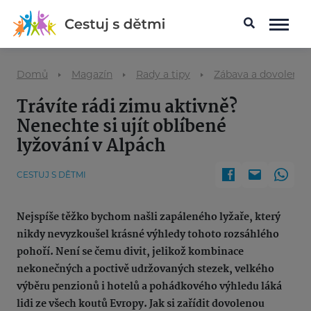
Domů
Magazín
Rady a tipy
Zábava a dovolená 
Trávíte rádi zimu aktivně?
Nenechte si ujít oblíbené
lyžování v Alpách
CESTUJ S DĚTMI
Nejspíše těžko bychom našli zapáleného lyžaře, který
nikdy nevyzkoušel krásné výhledy tohoto rozsáhlého
pohoří. Není se čemu divit, jelikož kombinace
nekonečných a poctivě udržovaných stezek, velkého
výběru penzionů i hotelů a pohádkového výhledu láká
lidi ze všech koutů Evropy. Jak si zařídit dovolenou