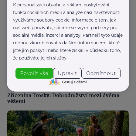
K personalizaci obsahu a reklam, poskytování
funkcí sociálních médií a analýze naší návštěvnosti
Cestuj s dětmi
využíváme soubory cookie
. Informace o tom, jak
Kam na víkend s dětmi, když má pršet? Nejlepší
náš web používáte, sdílíme se svými partnery pro
rodinné atrakce pod střechou
sociální média, inzerci a analýzy. Partneři tyto údaje
mohou zkombinovat s dalšími informacemi, které
jste jim poskytli nebo které získali v důsledku toho,
že používáte jejich služby.
Povolit vše
Upravit
Odmítnout
Cestuj s dětmi
Zřícenina Trosky: Dobrodružství mezi dvěma
věžemi