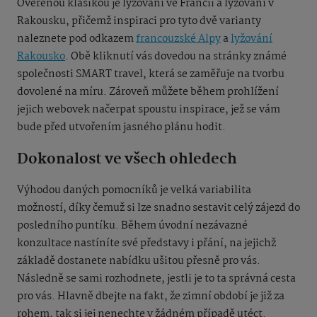
Ověřenou klasikou je lyžování ve Francii a lyžování v
Rakousku, přičemž inspiraci pro tyto dvě varianty
naleznete pod odkazem
francouzské Alpy
a
lyžování
Rakousko
. Obě kliknutí vás dovedou na stránky známé
společnosti SMART travel, která se zaměřuje na tvorbu
dovolené na míru. Zároveň můžete během prohlížení
jejich webovek načerpat spoustu inspirace, jež se vám
bude před utvořením jasného plánu hodit.
Dokonalost ve všech ohledech
Výhodou daných pomocníků je velká variabilita
možností, díky čemuž si lze snadno sestavit celý zájezd do
posledního puntíku. Během úvodní nezávazné
konzultace nastíníte své představy i přání, na jejichž
základě dostanete nabídku ušitou přesně pro vás.
Následně se sami rozhodnete, jestli je to ta správná cesta
pro vás. Hlavně dbejte na fakt, že zimní období je již za
rohem, tak si jej nenechte v žádném případě utéct.