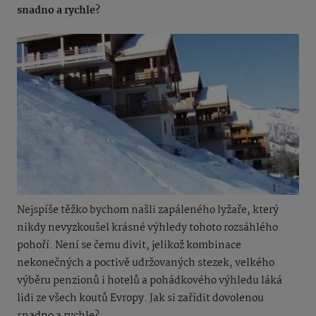
snadno a rychle?
Nejspíše těžko bychom našli zapáleného lyžaře, který
nikdy nevyzkoušel krásné výhledy tohoto rozsáhlého
pohoří. Není se čemu divit, jelikož kombinace
nekonečných a poctivě udržovaných stezek, velkého
výběru penzionů i hotelů a pohádkového výhledu láká
lidi ze všech koutů Evropy. Jak si zařídit dovolenou
snadno a rychle?