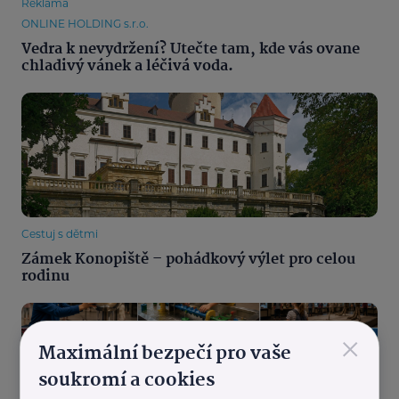
Reklama
ONLINE HOLDING s.r.o.
Vedra k nevydržení? Utečte tam, kde vás ovane
chladivý vánek a léčivá voda.
Cestuj s dětmi
Zámek Konopiště – pohádkový výlet pro celou
rodinu
×
Maximální bezpečí pro vaše
soukromí a cookies