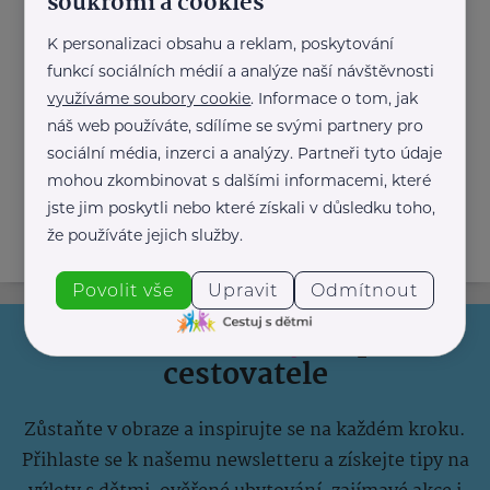
soukromí a cookies
K personalizaci obsahu a reklam, poskytování
Cestuj s dětmi
funkcí sociálních médií a analýze naší návštěvnosti
Jak naplánovat plavbu po Středomoří s dětmi
krok za krokem?
využíváme soubory cookie
. Informace o tom, jak
náš web používáte, sdílíme se svými partnery pro
sociální média, inzerci a analýzy. Partneři tyto údaje
Další články
mohou zkombinovat s dalšími informacemi, které
jste jim poskytli nebo které získali v důsledku toho,
že používáte jejich služby.
Povolit vše
Upravit
Odmítnout
Informace
(nejen)
pro
cestovatele
Zůstaňte v obraze a inspirujte se na každém kroku.
Přihlaste se k našemu newsletteru a získejte tipy na