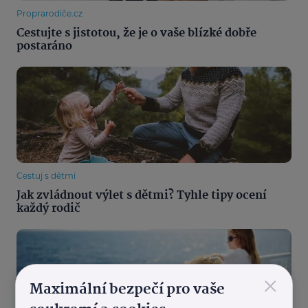
Proprarodiče.cz
Cestujte s jistotou, že je o vaše blízké dobře
postaráno
Cestuj s dětmi
Jak zvládnout výlet s dětmi? Tyhle tipy ocení
každý rodič
×
Maximální bezpečí pro vaše