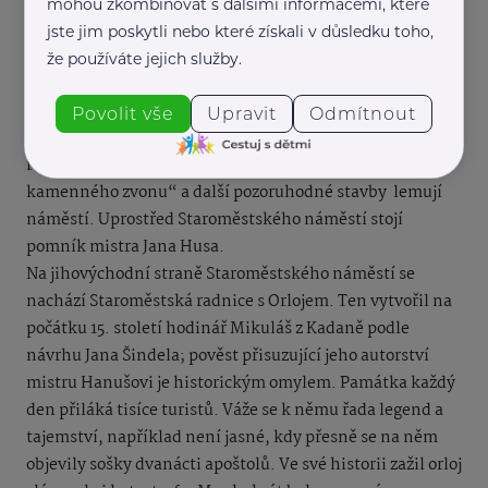
které je pěkný výhled na celé náměstí. Kromě toho
mohou zkombinovat s dalšími informacemi, které
uvidíte Husitský kostel sv. Mikuláše na Starém Městě,
jste jim poskytli nebo které získali v důsledku toho,
chrám Matky boží před Týnem a v dálce můžete spatřit i
že používáte jejich služby.
Pražský hrad. Celé náměstí navíc obklopují malebné
stříšky pražských domů, kde můžeme najít románské a
Povolit vše
Upravit
Odmítnout
gotické základy. Na nich stojí renesanční, barokní a
rokokové domy. Týnský chrám, palác Kinských, dům „U
kamenného zvonu“ a další pozoruhodné stavby lemují
náměstí. Uprostřed Staroměstského náměstí stojí
pomník mistra Jana Husa.
Na jihovýchodní straně Staroměstského náměstí se
nachází Staroměstská radnice s Orlojem. Ten vytvořil na
počátku 15. století hodinář Mikuláš z Kadaně podle
návrhu Jana Šindela; pověst přisuzující jeho autorství
mistru Hanušovi je historickým omylem. Památka každý
den přiláká tisíce turistů. Váže se k němu řada legend a
tajemství, například není jasné, kdy přesně se na něm
objevily sošky dvanácti apoštolů. Ve své historii zažil orloj