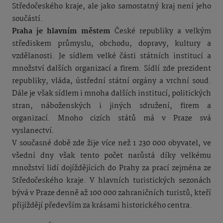
Středočeského kraje, ale jako samostatný kraj není jeho
součástí.
Praha je hlavním městem
České republiky a velkým
střediskem průmyslu, obchodu, dopravy, kultury a
vzdělanosti. Je sídlem velké části státních institucí a
množství dalších organizací a firem. Sídlí zde prezident
republiky, vláda, ústřední státní orgány a vrchní soud.
Dále je však sídlem i mnoha dalších institucí, politických
stran, náboženských i jiných sdružení, firem a
organizací. Mnoho cizích států má v Praze svá
vyslanectví.
V současné době zde žije více než 1 230 000 obyvatel, ve
všední dny však tento počet narůstá díky velkému
množství lidí dojíždějících do Prahy za prací zejména ze
Středočeského kraje. V hlavních turistických sezonách
bývá v Praze denně až 100 000 zahraničních turistů, kteří
přijíždějí především za krásami historického centra.