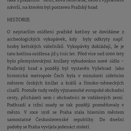
také s pražením - obilí, kovů nebo lesa, nebo s vyprahlém
návrší, na kterém byl postaven Pražský hrad.
HISTORIE
O nejstarším osídlení pražské kotliny se dovídáme z
archeologických vykopávek, kdy byly odkryty např.
hroby keltských
válečníků. Vykopávky dokládají, že je
tato kotlina osídlena již 5 tisíc let. Před více než 1000 lety
bylo přemyslovskými knížaty vybudováno nové sídlo –
Pražeský hrad a později byl vystavěn Vyšehrad. Jako
historická metropole Čech byla v minulosti sídelním
městem českých knížat a králů a římsko-německých
císařů. Protože tudy vedly významnbé evropské obchodní
cesty, přicházeli sem i obchodníci ze vzdálených zemí.
Podhradí a tržní osady se tak později proměňovaly v
město. V roce 1918 se Praha stala hlavním městem
samostatné Československé republiky. Do dnešní
podoby se Praha vyvíjela jedenáct století.