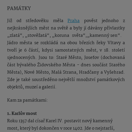
PAMÁTKY
Již od středověku měla
Praha
pověst jednoho z
nejkrásnějších měst na světě a byly jí dávány přívlastky
„zlatá“, „stověžatá“, „koruna světa“,„kamenný sen“.
Jádro města se rozkládá na obou březích řeky Vltavy a
tvoří je 6 částí, kdysi samostatných měst, v 18. století
sjednocených. Jsou to: Staré Město, Josefov (dochovaná
část bývalého Židovského Města - dnes součást Starého
Města), Nové Město, Malá Strana, Hradčany a Vyšehrad.
Zde je také soustředěno největší množství památkových
objektů, muzeí a galerií.
Kam za památkami:
1. Karlův most
Roku 1357 dal císař Karel IV. postavit nový kamenný
most, který byl dokončen v roce 1402. Jde o nejstarší,