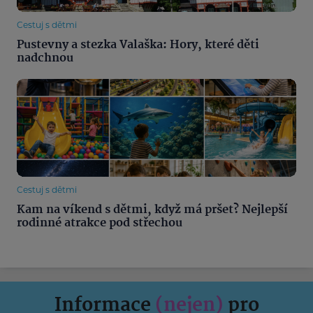
Cestuj s dětmi
Pustevny a stezka Valaška: Hory, které děti
nadchnou
Cestuj s dětmi
Kam na víkend s dětmi, když má pršet? Nejlepší
rodinné atrakce pod střechou
Informace
(nejen)
pro