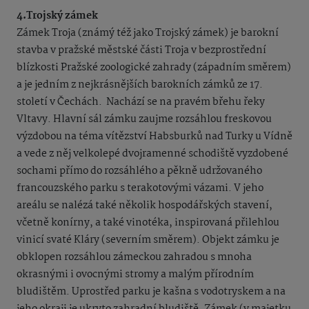
4.Trojský zámek
Zámek Troja (známý též jako Trojský zámek) je barokní
stavba v pražské městské části Troja v bezprostřední
blízkosti Pražské zoologické zahrady (západním směrem)
a je jedním z nejkrásnějších barokních zámků ze 17.
století v Čechách. Nachází se na pravém břehu řeky
Vltavy. Hlavní sál zámku zaujme rozsáhlou freskovou
výzdobou na téma vítězství Habsburků nad Turky u Vídně
a vede z něj velkolepé dvojramenné schodiště vyzdobené
sochami přímo do rozsáhlého a pěkně udržovaného
francouzského parku s terakotovými vázami. V jeho
areálu se nalézá také několik hospodářských stavení,
včetně konírny, a také vinotéka, inspirovaná přilehlou
vinicí svaté Kláry (severním směrem). Objekt zámku je
obklopen rozsáhlou zámeckou zahradou s mnoha
okrasnými i ovocnými stromy a malým přírodním
bludištěm. Uprostřed parku je kašna s vodotryskem a na
jeho okraji je ukryto zahradní bludiště. Zámek (v majetku