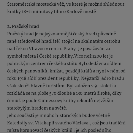
Staroměstská mostecká věž, ve které je možné shlédnout
krátký 18-ti minutový film o Karlově mostě.
2. Pražský hrad
Pražský hrad je nejvýznamnější český hrad (původně
raně středověké hradiště) stojící na skalnatém ostrohu
nad řekou Vltavou v centru Prahy. Je považován za
symbol města i České republiky.Více než 1200 let je
politickým centrem českého státu Byl odedávna sídlem
českých panovníků, knížat, později králů a nyní v něm od
roku 1918 sídlí prezident republiky. Nejstarší jádro hradu
však slouží hlavně turistům. Byl založen v 9. století a
rozkládá se na ploše 570 dlouhé a 130 metrů široké, díky
čemuž je podle Guinessovy knihy rekordů největším
starobylým hradem na světě.
Jeho součástí je mnoho historických budov včetně
Katedrály sv. Vítakapli svatého Václava., což jsou tradiční
místa korunovací českých králů i jejich posledního