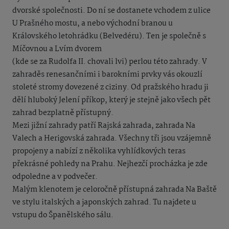
dvorské společnosti. Do ní se dostanete vchodem z ulice
U Prašného mostu, a nebo východní branou u
Královského letohrádku (Belvedéru). Ten je společně s
Míčovnou a Lvím dvorem
(kde se za Rudolfa II. chovali lvi) perlou této zahrady. V
zahraděs renesančními i barokními prvky vás okouzlí
stoleté stromy dovezené z ciziny. Od pražského hradu ji
dělí hluboký Jelení příkop, který je stejně jako všech pět
zahrad bezplatně přístupný.
Mezi jižní zahrady patří Rajská zahrada, zahrada Na
Valech a Herigovská zahrada. Všechny tři jsou vzájemně
propojeny a nabízí z několika vyhlídkových teras
překrásné pohledy na Prahu. Nejhezčí procházka je zde
odpoledne a v podvečer.
Malým klenotem je celoročně přístupná zahrada Na Baště
ve stylu italských a japonských zahrad. Tu najdete u
vstupu do Španělského sálu.