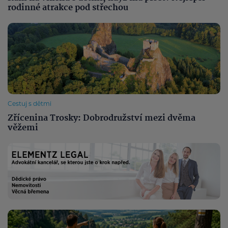
rodinné atrakce pod střechou
Cestuj s dětmi
Zřícenina Trosky: Dobrodružství mezi dvěma
věžemi