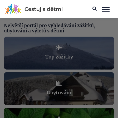
Největší portál pro vyhledávání zážitků,
ubytování a výletů s dětmi
Top zážitky
Ubytování