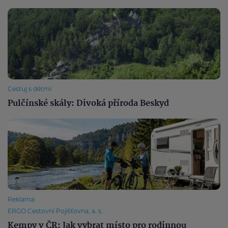
Cestuj s dětmi
Pulčínské skály: Divoká příroda Beskyd
Reklama
ERGO Cestovní Pojišťovna, a. s.
Kempy v ČR: Jak vybrat místo pro rodinnou