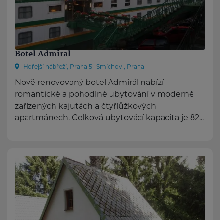
Botel Admiral
Hořejší nábřeží, Praha 5 -Smíchov , Praha
Nově renovovaný botel Admirál nabízí
romantické a pohodlné ubytování v moderně
zařízených kajutách a čtyřlůžkových
apartmánech. Celková ubytovácí kapacita je 82...