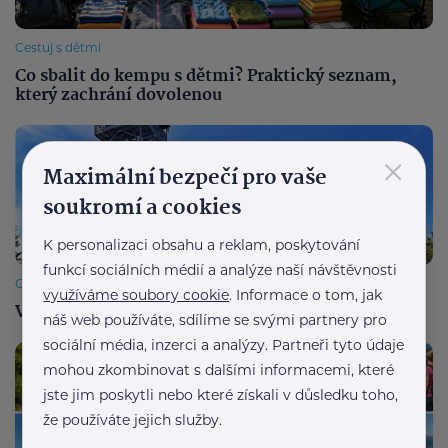
Cestuj s dětmi
Co sbalit do kempu s dětmi? Praktický seznam,
který zachrání dovolenou
×
Maximální bezpečí pro vaše
soukromí a cookies
K personalizaci obsahu a reklam, poskytování
funkcí sociálních médií a analýze naší návštěvnosti
Cestuj s dětmi
využíváme soubory cookie
. Informace o tom, jak
Velká Čantoryje: Hory, lanovka a výhledy
náš web používáte, sdílíme se svými partnery pro
sociální média, inzerci a analýzy. Partneři tyto údaje
mohou zkombinovat s dalšími informacemi, které
jste jim poskytli nebo které získali v důsledku toho,
že používáte jejich služby.