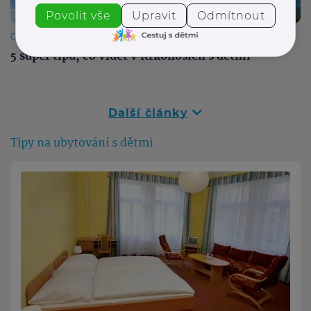
Povolit vše
Upravit
Odmítnout
Cestuj s dětmi
5 super tipů, co vidět v Krkonoších s dětmi
Další články
Tipy na ubytování s dětmi