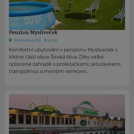
Penzion Mysliveček
Široká Niva 100 , Bruntál
Komfortní ubytování v penzionu Mysliveček v
klidné části obce Široká Niva. Díky velké
oplocené zahradě s prolézačkami, skluzavkami,
trampolínou a menším venkovn...