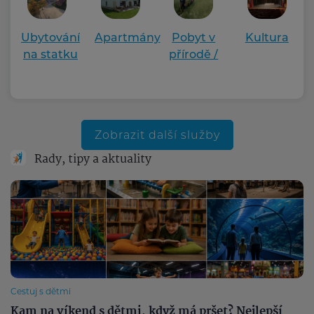
Ubytování
Apartmány
Pobyt v
Kultura
na statku
přírodě /
léto
Zobrazit další služby
Rady, tipy a aktuality
Cestuj s dětmi
Kam na víkend s dětmi, když má pršet? Nejlepší