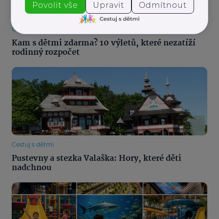
Povolit vše
Upravit
Odmítnout
Cestuj s dětmi
Kam s dětmi zdarma? 10 výletů, které nezatíží
rodinný rozpočet
Cestuj s dětmi
Pustevny a stezka Valaška: Hory, které děti
nadchnou