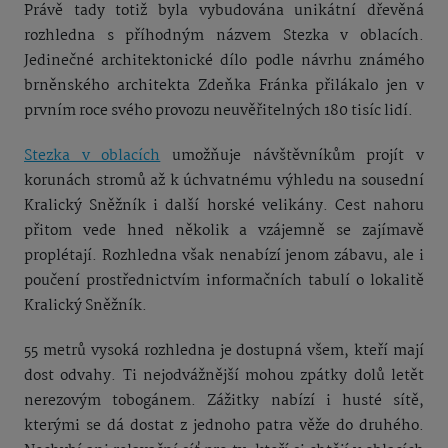
Právě tady totiž byla vybudována unikátní dřevěná
rozhledna s příhodným názvem Stezka v oblacích.
Jedinečné architektonické dílo podle návrhu známého
brněnského architekta Zdeňka Fránka přilákalo jen v
prvním roce svého provozu neuvěřitelných 180 tisíc lidí.
Stezka v oblacích
umožňuje návštěvníkům projít v
korunách stromů až k úchvatnému výhledu na sousední
Kralický Sněžník i další horské velikány. Cest nahoru
přitom vede hned několik a vzájemně se zajímavě
proplétají. Rozhledna však nenabízí jenom zábavu, ale i
poučení prostřednictvím informačních tabulí o lokalitě
Kralický Sněžník.
55 metrů vysoká rozhledna je dostupná všem, kteří mají
dost odvahy. Ti nejodvážnější mohou zpátky dolů letět
nerezovým tobogánem. Zážitky nabízí i husté sítě,
kterými se dá dostat z jednoho patra věže do druhého.