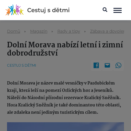
Domů
Magazín
Rady a tipy
Zábava a dovolená 
Dolní Morava nabízí letní i zimní
dobrodružství
CESTUJ S DĚTMI
Dolní Morava je název malé vesničky v Pardubickém
kraji, která leží na pomezí Orlických hor a Jeseníků.
Náleží do Národní přírodní rezervace Kralický Sněžník.
Hora Kralický Sněžník je také dominantou této oblasti,
ale zdaleka není jediným turistickým cílem.