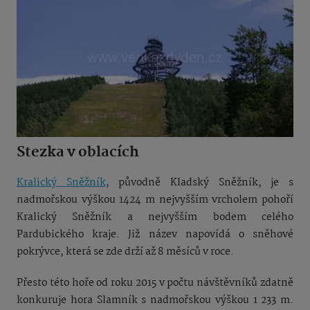
Stezka v oblacích
Kralický Sněžník
, původně Kladský Sněžník, je s
nadmořskou výškou 1424 m nejvyšším vrcholem pohoří
Kralický Sněžník a nejvyšším bodem celého
Pardubického kraje. Již název napovídá o sněhové
pokrývce, která se zde drží až 8 měsíců v roce.
Přesto této hoře od roku 2015 v počtu návštěvníků zdatně
konkuruje hora Slamník s nadmořskou výškou 1 233 m.