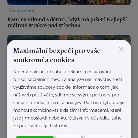
Cestuj s dětmi
Kam na víkend s dětmi, když má pršet? Nejlepší
rodinné atrakce pod střechou
×
Maximální bezpečí pro vaše
soukromí a cookies
K personalizaci obsahu a reklam, poskytování
funkcí sociálních médií a analýze naší návštěvnosti
Cestuj s dětmi
využíváme soubory cookie
. Informace o tom, jak
Zřícenina Trosky: Dobrodružství mezi dvěma
náš web používáte, sdílíme se svými partnery pro
věžemi
sociální média, inzerci a analýzy. Partneři tyto údaje
mohou zkombinovat s dalšími informacemi, které
jste jim poskytli nebo které získali v důsledku toho,
že používáte jejich služby.