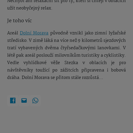
Nechybí ani relaxační síť pro ty, kteří si chtějí v oblacích
užít neobyčejný relax.
Je toho víc
Areál
Dolní Morava
původně vznikl jako zimní lyžařské
středisko. V zimě láká na více než 9 kilometrů sjezdových
tratí vybavených dvěma čtyřsedačkovými lanovkami. V
létě pak areál poslouží milovníkům turistiky a cyklistiky.
Vedle vyhlídkové věže Stezka v oblacích je pro
návštěvníky toužící po zážitcích připravena i bobová
dráha. Dolní Morava se přitom stále rozrůstá…