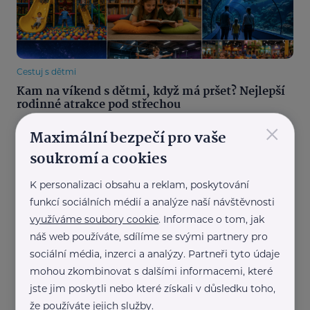
Cestuj s dětmi
Kam na víkend s dětmi, když má pršet? Nejlepší
rodinné atrakce pod střechou
×
Maximální bezpečí pro vaše
soukromí a cookies
K personalizaci obsahu a reklam, poskytování
funkcí sociálních médií a analýze naší návštěvnosti
využíváme soubory cookie
. Informace o tom, jak
Cestuj s dětmi
náš web používáte, sdílíme se svými partnery pro
Zřícenina Trosky: Dobrodružství mezi dvěma
sociální média, inzerci a analýzy. Partneři tyto údaje
věžemi
mohou zkombinovat s dalšími informacemi, které
jste jim poskytli nebo které získali v důsledku toho,
že používáte jejich služby.