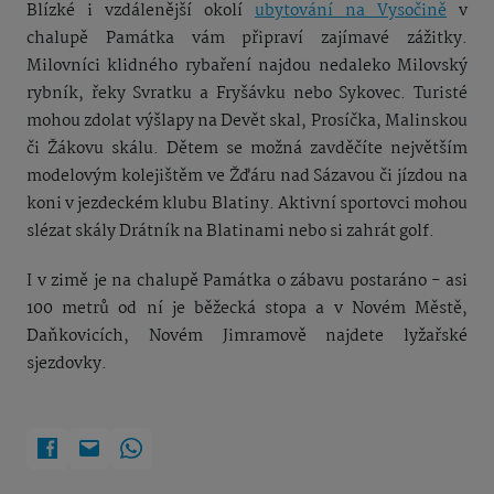
Blízké i vzdálenější okolí
ubytování na Vysočině
v
chalupě Památka vám připraví zajímavé zážitky.
Milovníci klidného rybaření najdou nedaleko Milovský
rybník, řeky Svratku a Fryšávku nebo Sykovec. Turisté
mohou zdolat výšlapy na Devět skal, Prosíčka, Malinskou
či Žákovu skálu. Dětem se možná zavděčíte největším
modelovým kolejištěm ve Žďáru nad Sázavou či jízdou na
koni v jezdeckém klubu Blatiny. Aktivní sportovci mohou
slézat skály Drátník na Blatinami nebo si zahrát golf.
I v zimě je na chalupě Památka o zábavu postaráno - asi
100 metrů od ní je běžecká stopa a v Novém Městě,
Daňkovicích, Novém Jimramově najdete lyžařské
sjezdovky.