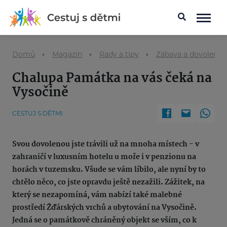
Domů
Magazín
Rady a tipy
Zábava a dovolená 
Chalupa Památka na vás čeká na
Vysočině
CESTUJ S DĚTMI
Svou dovolenou jste trávili už na mnoha místech - v
zahraničí v luxusním hotelu u moře i v penzionu na
horách v tuzemsku. Všude se vám líbilo, ale nyní by to
chtělo něco, co jste opravdu ještě nezažili. Zážitek, na
který se nezapomíná, vám nabízí také malebné
prostředí Žďárských vrchů a ubytování na Vysočině.
Jedná se o památkově chráněný objekt se vším, co k