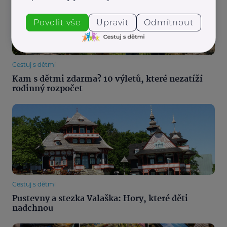
Povolit vše
Upravit
Odmítnout
Cestuj s dětmi
Kam s dětmi zdarma? 10 výletů, které nezatíží
rodinný rozpočet
Cestuj s dětmi
Pustevny a stezka Valaška: Hory, které děti
nadchnou